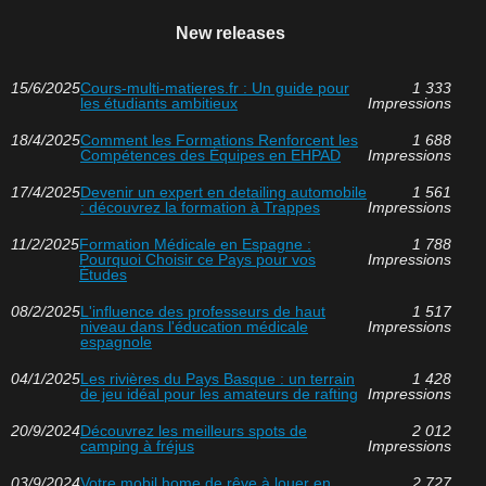
New releases
15/6/2025
Cours-multi-matieres.fr : Un guide pour
1 333
les étudiants ambitieux
Impressions
18/4/2025
Comment les Formations Renforcent les
1 688
Compétences des Équipes en EHPAD
Impressions
17/4/2025
Devenir un expert en detailing automobile
1 561
: découvrez la formation à Trappes
Impressions
11/2/2025
Formation Médicale en Espagne :
1 788
Pourquoi Choisir ce Pays pour vos
Impressions
Études
08/2/2025
L'influence des professeurs de haut
1 517
niveau dans l'éducation médicale
Impressions
espagnole
04/1/2025
Les rivières du Pays Basque : un terrain
1 428
de jeu idéal pour les amateurs de rafting
Impressions
20/9/2024
Découvrez les meilleurs spots de
2 012
camping à fréjus
Impressions
03/9/2024
Votre mobil home de rêve à louer en
2 727